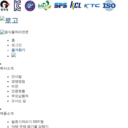
홈
로그인
즐겨찾기
회사소개
인사말
경영방침
비전
인증현황
주요납품처
오시는 길
제품소개
발효기처리기 DBY형
야채·두채 폐기물 감량기