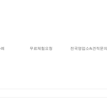
사례
무료체험요청
전국영업소&견적문