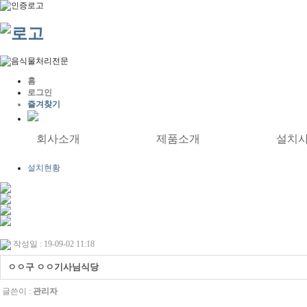
홈
로그인
즐겨찾기
회사소개
제품소개
설치
설치현황
작성일 : 19-09-02 11:18
ㅇㅇ구 ㅇㅇ기사님식당
글쓴이 :
관리자