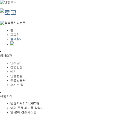
홈
로그인
즐겨찾기
회사소개
인사말
경영방침
비전
인증현황
주요납품처
오시는 길
제품소개
발효기처리기 DBY형
야채·두채 폐기물 감량기
열 분해 건조시스템