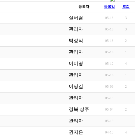
등록자
등록일
조회
실버랄
05-18
3
관리자
05-18
3
박정식
05-18
2
관리자
05-18
1
이미영
05-12
4
관리자
05-18
1
이명길
05-06
2
관리자
05-19
1
경북 상주
05-04
2
관리자
05-19
1
권지은
04-13
4