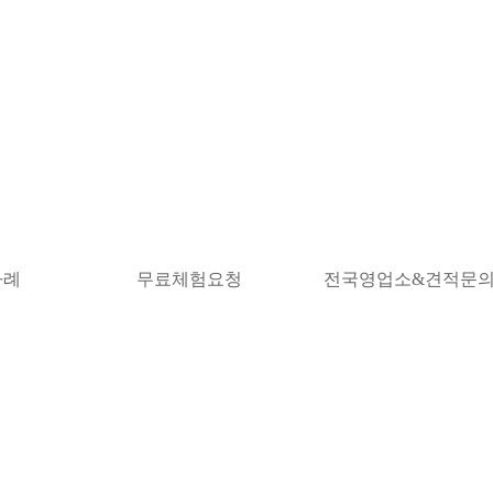
사례
무료체험요청
전국영업소&견적문