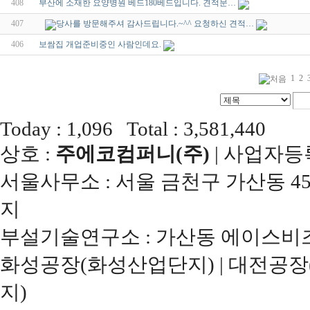
408
부산에 소재한 요양병원 베드180베드입니다. 견적문…
407
당사를 방문해주셔 감사드립니다.~^^ 요청하신 견적…
406
보쌈집 개업준비중인 사람인데요.
1
2
Today : 1,096 Total : 3,581,440
상호 :
주에코컴퍼니(주)
| 사업자등록번
서울사무소 : 서울 금천구 가산동 45
지
부설기술연구소 : 가산동 에이스비즈
화성공장(화성산업단지) | 대전공장
지)