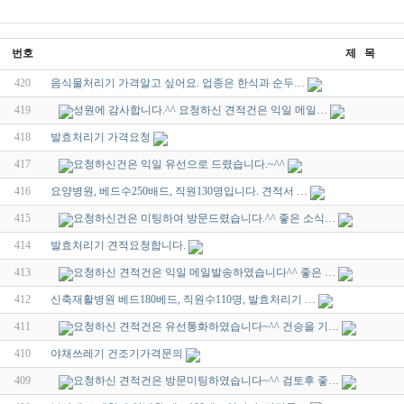
번호
제 목
420
음식물처리기 가격알고 싶어요. 업종은 한식과 순두…
419
성원에 감사합니다.^^ 요청하신 견적건은 익일 메일…
418
발효처리기 가격요청
417
요청하신건은 익일 유선으로 드렸습니다.~^^
416
요양병원, 베드수250배드, 직원130명입니다. 견적서 …
415
요청하신건은 미팅하여 방문드렸습니다.^^ 좋은 소식…
414
발효처리기 견적요청합니다.
413
요청하신 견적건은 익일 메일발송하였습니다^^ 좋은 …
412
신축재활병원 베드180베드, 직원수110명, 발효처리기 …
411
요청하신 견적건은 유선통화하였습니다~^^ 건승을 기…
410
야채쓰레기 건조기가격문의
409
요청하신 견적건은 방문미팅하였습니다~^^ 검토후 좋…