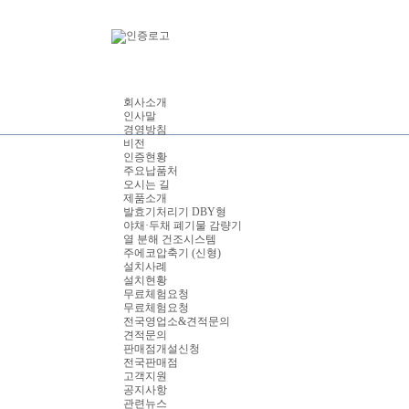
회사소개
인사말
경영방침
비전
인증현황
주요납품처
오시는 길
제품소개
발효기처리기 DBY형
야채·두채 폐기물 감량기
열 분해 건조시스템
주에코압축기 (신형)
설치사례
설치현황
무료체험요청
무료체험요청
전국영업소&견적문의
견적문의
판매점개설신청
전국판매점
고객지원
공지사항
관련뉴스